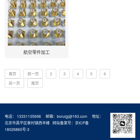
航空零件加工
首页
前一页
2
3
4
5
6
后一页
尾页
电话： 13331135698 邮箱：boruigj@163.com 地址：
北京市昌平区崔村镇西辛峰 网站备案号：
京ICP备
18026860号-3